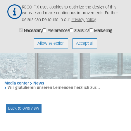
Skip
Togg
REGO-FIX uses cookies to optimize the design of this
to
navig
website and make continuous improvements. Further
main
details can be found in our
Privacy policy
.
content
Necessary
Preferences
Statistics
Marketing
Allow selection
Accept all
Media center
News
Wir gratulieren unseren Lernenden herzlich zur…
Back to overview