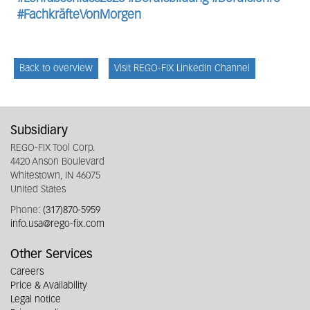
#FachkräfteVonMorgen
Back to overview
Visit REGO-FIX LinkedIn Channel
Subsidiary
REGO-FIX Tool Corp.
4420 Anson Boulevard
Whitestown, IN 46075
United States
Phone:
(317)870-5959
info.usa@rego-fix.com
Other Services
Careers
Price & Availability
Legal notice