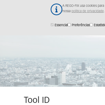
Ir
A REGO-FIX usa cookies para 
para
nossa
política de privacidade
.
o
conteúdo
principal
Essencial
Preferências
Estatíst
Tool ID