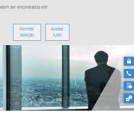
 podem ser encontrados em
ídia
Sobre nós
Permitir
Aceitar
seleção
tudo