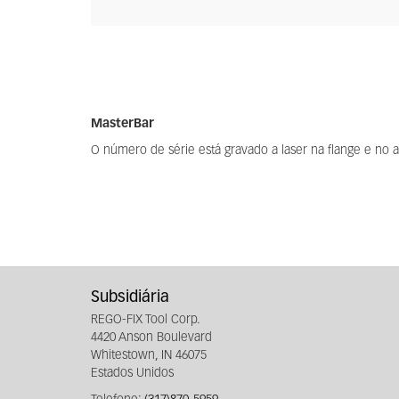
MasterBar
O número de série está gravado a laser na flange e no a
Subsidiária
REGO-FIX Tool Corp.
4420 Anson Boulevard
Whitestown, IN 46075
Estados Unidos