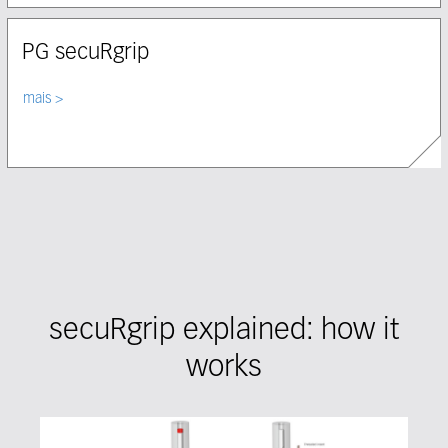
PG secuRgrip
Select node
mais
secuRgrip explained: how it
works