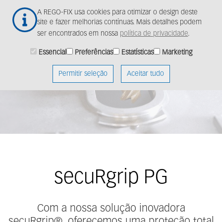
Ir
Togg
A REGO-FIX usa cookies para otimizar o design deste
para
navig
site e fazer melhorias contínuas. Mais detalhes podem
o
ser encontrados em nossa
política de privacidade
.
conteúdo
principal
Essencial
Preferências
Estatísticas
Marketing
Permitir seleção
Aceitar tudo
secuRgrip PG
Com a nossa solução inovadora
secuRgrip®, oferecemos uma proteção total