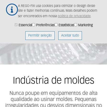
Ir
Togg
A REGO-FIX usa cookies para otimizar o design deste
para
navig
site e fazer melhorias contínuas. Mais detalhes podem
o
ser encontrados em nossa
política de privacidade
.
conteúdo
principal
Essencial
Preferências
Estatísticas
Marketing
Permitir seleção
Aceitar tudo
Indústria de moldes
Nunca poupe em equipamentos de alta
qualidade ao usinar moldes. Pequenas
irregularidades ou desvios dimensionais no