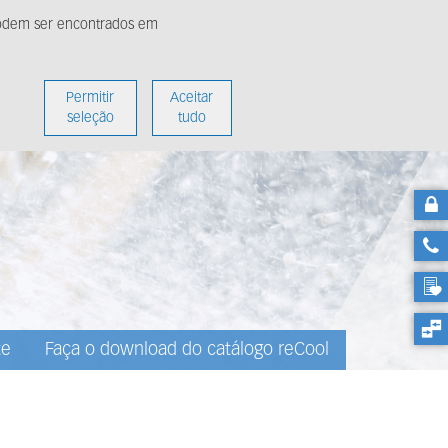
 podem ser encontrados em
ídia
Sobre nós
Permitir
Aceitar
seleção
tudo
te
Faça o download do catálogo reCool