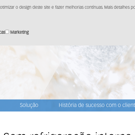
otimizar o design deste site e fazer melhorias contínuas. Mais detalhes
Produtos
Solução
Distribuição
Centro de m
icas
Marketing
Solução
História de sucesso com o clien