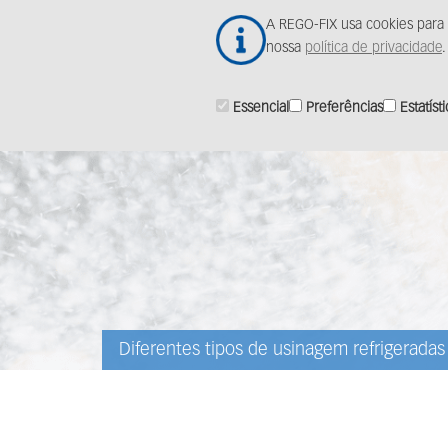
Ir
A REGO-FIX usa cookies para 
para
nossa
política de privacidade
.
o
conteúdo
principal
Essencial
Preferências
Estatíst
Diferentes tipos de usinagem refrigeradas