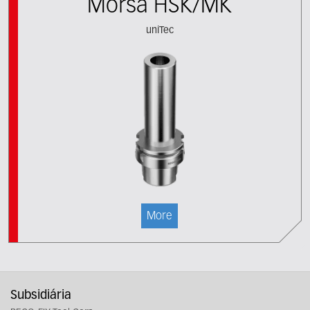
Morsa HSK/MK
uniTec
More
Subsidiária