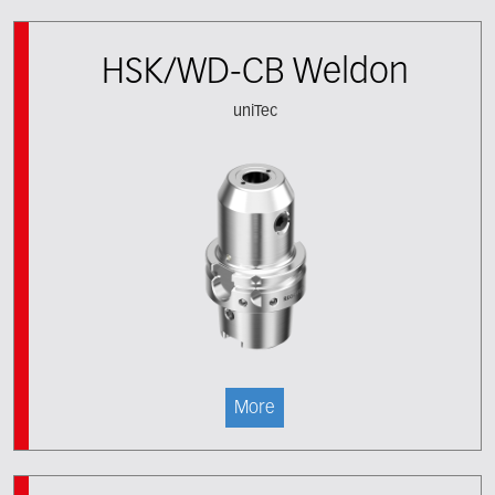
HSK/WD-CB Weldon
uniTec
More