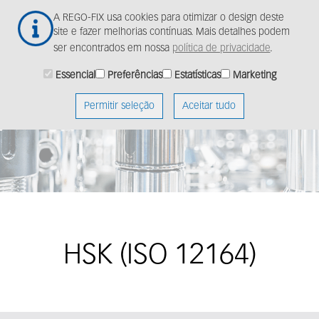
Ir
Togg
A REGO-FIX usa cookies para otimizar o design deste
para
navig
site e fazer melhorias contínuas. Mais detalhes podem
o
ser encontrados em nossa
política de privacidade
.
conteúdo
principal
Essencial
Preferências
Estatísticas
Marketing
Permitir seleção
Aceitar tudo
HSK (ISO 12164)