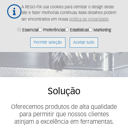
Ir
Togg
A REGO-FIX usa cookies para otimizar o design deste
para
navig
site e fazer melhorias contínuas. Mais detalhes podem
o
ser encontrados em nossa
política de privacidade
.
conteúdo
principal
Essencial
Preferências
Estatísticas
Marketing
Achieve toolholding
excellence
Permitir seleção
Aceitar tudo
Solução
Oferecemos produtos de alta qualidade
para permitir que nossos clientes
atinjam a excelência em ferramentas.