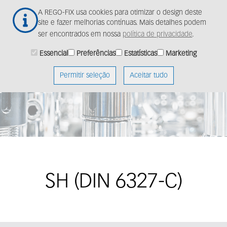
Ir
Togg
A REGO-FIX usa cookies para otimizar o design deste
para
navig
site e fazer melhorias contínuas. Mais detalhes podem
o
ser encontrados em nossa
política de privacidade
.
conteúdo
principal
Essencial
Preferências
Estatísticas
Marketing
Permitir seleção
Aceitar tudo
SH (DIN 6327-C)