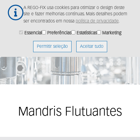
Ir
Togg
A REGO-FIX usa cookies para otimizar o design deste
para
navig
site e fazer melhorias contínuas. Mais detalhes podem
o
ser encontrados em nossa
política de privacidade
.
conteúdo
principal
Essencial
Preferências
Estatísticas
Marketing
Permitir seleção
Aceitar tudo
Mandris Flutuantes