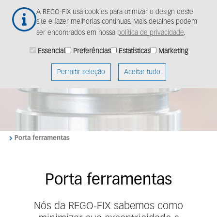
Ir
Togg
A REGO-FIX usa cookies para otimizar o design deste
para
navig
site e fazer melhorias contínuas. Mais detalhes podem
o
ser encontrados em nossa
política de privacidade
.
conteúdo
principal
Inovação REGO-FIX
Essencial
Preferências
Estatísticas
Marketing
para a excelência da
Permitir seleção
Aceitar tudo
sua ferramentaria.
Porta ferramentas
Porta ferramentas
Nós da REGO-FIX sabemos como