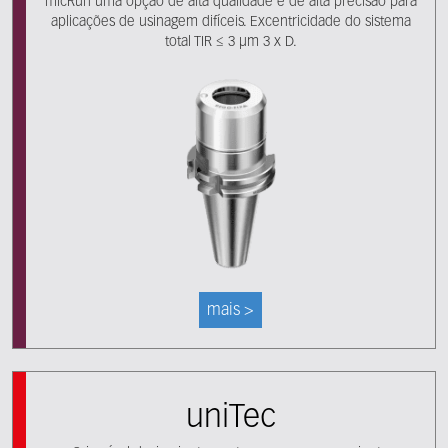
micRun uma opção de alta qualidade e de alta precisão para
aplicações de usinagem difíceis. Excentricidade do sistema
total TIR ≤ 3 μm 3 x D.
mais >
uniTec