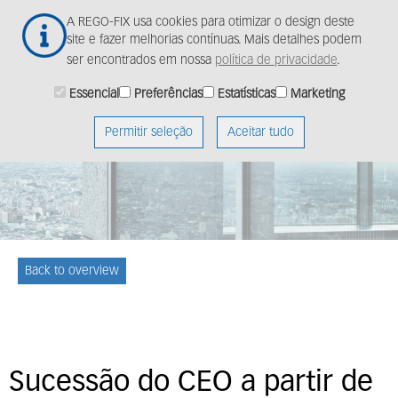
Ir
Togg
A REGO-FIX usa cookies para otimizar o design deste
para
navig
site e fazer melhorias contínuas. Mais detalhes podem
o
ser encontrados em nossa
política de privacidade
.
conteúdo
principal
Essencial
Preferências
Estatísticas
Marketing
Permitir seleção
Aceitar tudo
Back to overview
Sucessão do CEO a partir de