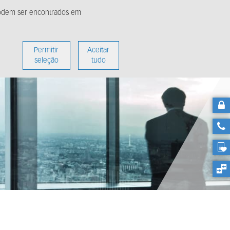
 podem ser encontrados em
ídia
Sobre nós
Permitir
Aceitar
seleção
tudo