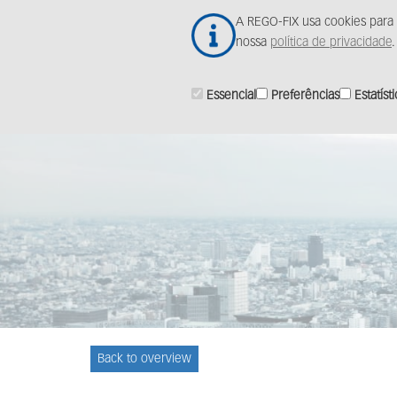
Ir
A REGO-FIX usa cookies para 
para
nossa
política de privacidade
.
o
conteúdo
principal
Essencial
Preferências
Estatíst
Back to overview