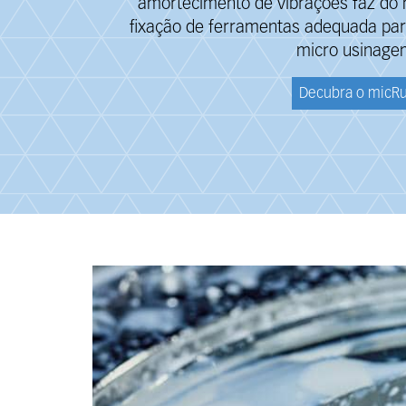
amortecimento de vibrações faz do
fixação de ferramentas adequada par
micro usinage
Decubra o micR