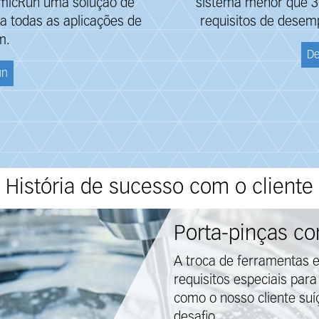
 micRun uma solução de
sistema menor que 3
a todas as aplicações de
requisitos de desem
m.
De
un
História de sucesso com o cliente
Porta-pinças c
A troca de ferramentas e
requisitos especiais par
como o nosso cliente suí
desafio.