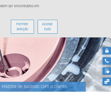
 podem ser encontrados em
ídia
Sobre nós
Permitir
Aceitar
seleção
tudo
História de sucesso com o cliente