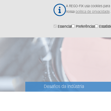
Ir
A REGO-FIX usa cookies para 
para
nossa
política de privacidade
.
o
conteúdo
principal
Essencial
Preferências
Estatíst
Desafios da indústria