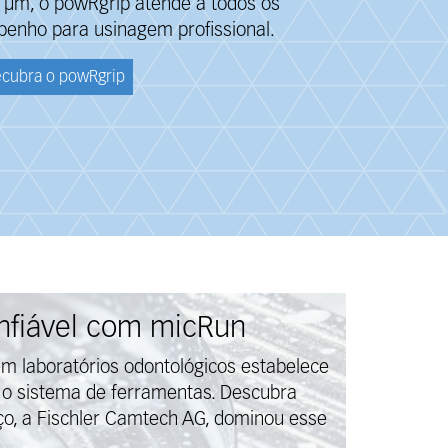
 μm, o powRgrip atende a todos os
penho para usinagem profissional.
cubra o powRgrip
onfiável com micRun
m laboratórios odontológicos estabelece
a o sistema de ferramentas. Descubra
ço, a Fischler Camtech AG, dominou esse