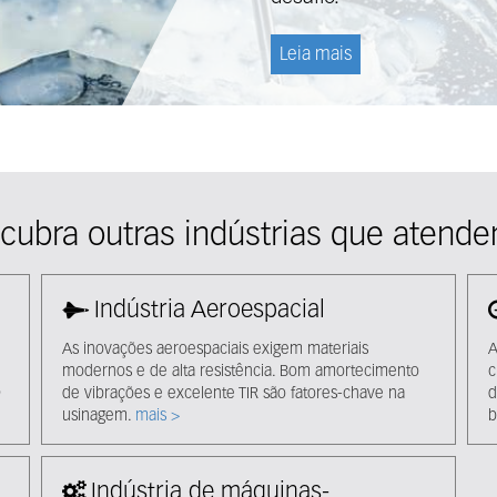
Leia mais
cubra outras indústrias que atend
Indústria Aeroespacial
As inovações aeroespaciais exigem materiais
A
modernos e de alta resistência. Bom amortecimento
c
o
de vibrações e excelente TIR são fatores-chave na
d
usinagem.
mais >
b
Indústria de máquinas-