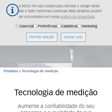
Ir
Togg
A REGO-FIX usa cookies para otimizar o design deste
para
navig
site e fazer melhorias contínuas. Mais detalhes podem
o
ser encontrados em nossa
política de privacidade
.
conteúdo
principal
Essencial
Preferências
Estatísticas
Marketing
Permitir seleção
Aceitar tudo
Produtos
Tecnologia de medição
Tecnologia de medição
Aumente a confiabilidade do seu