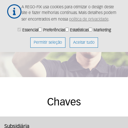
Ir
Togg
A REGO-FIX usa cookies para otimizar o design deste
para
navig
site e fazer melhorias contínuas. Mais detalhes podem
o
ser encontrados em nossa
política de privacidade
.
conteúdo
principal
Essencial
Preferências
Estatísticas
Marketing
Permitir seleção
Aceitar tudo
Chaves
Subsidiária