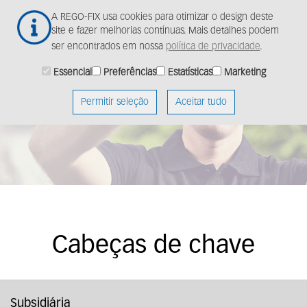
Ir
Togg
A REGO-FIX usa cookies para otimizar o design deste
para
navig
site e fazer melhorias contínuas. Mais detalhes podem
o
ser encontrados em nossa
política de privacidade
.
conteúdo
principal
Essencial
Preferências
Estatísticas
Marketing
Permitir seleção
Aceitar tudo
Cabeças de chave
Subsidiária