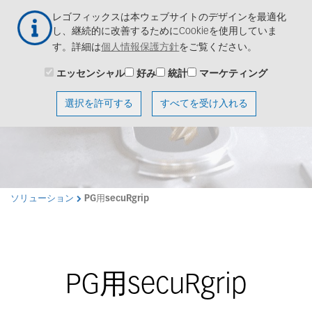
メ
Togg
レゴフィックスは本ウェブサイトのデザインを最適化
イ
navig
し、継続的に改善するためにCookieを使用していま
ン
す。詳細は
個人情報保護方針
をご覧ください。
コ
ン
エッセンシャル
好み
統計
マーケティング
テ
ン
選択を許可する
すべてを受け入れる
ツ
に
移
動
ソリューション
PG用secuRgrip
PG用secuRgrip