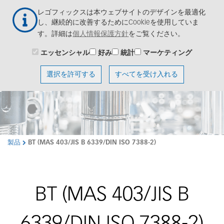
メ
Togg
レゴフィックスは本ウェブサイトのデザインを最適化
イ
navig
し、継続的に改善するためにCookieを使用していま
ン
す。詳細は
個人情報保護方針
をご覧ください。
コ
ン
エッセンシャル
好み
統計
マーケティング
テ
ン
選択を許可する
すべてを受け入れる
ツ
に
移
動
製品
BT (MAS 403/JIS B 6339/DIN ISO 7388-2)
BT (MAS 403/JIS B