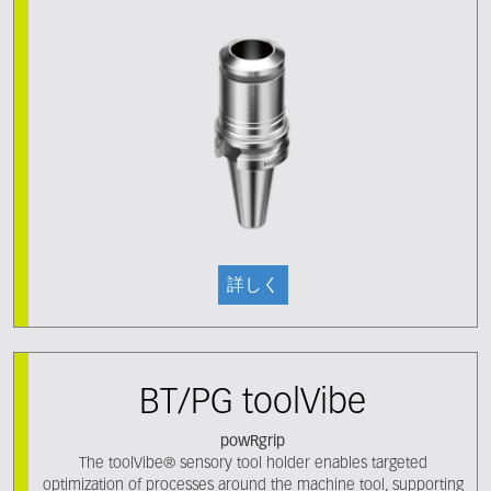
詳しく
BT/PG toolVibe
powRgrip
The toolVibe® sensory tool holder enables targeted
optimization of processes around the machine tool, supporting