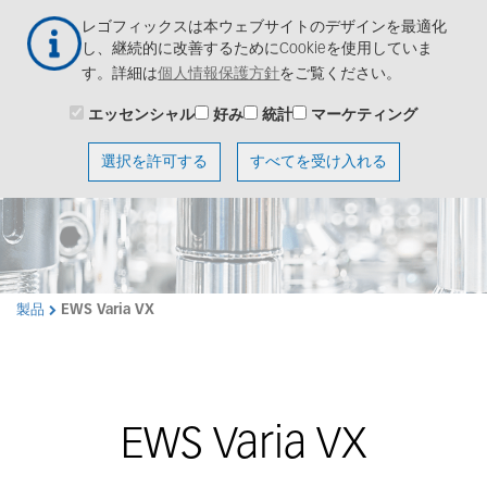
メ
Togg
レゴフィックスは本ウェブサイトのデザインを最適化
イ
navig
し、継続的に改善するためにCookieを使用していま
ン
す。詳細は
個人情報保護方針
をご覧ください。
コ
ン
エッセンシャル
好み
統計
マーケティング
テ
ン
選択を許可する
すべてを受け入れる
ツ
に
移
動
製品
EWS Varia VX
EWS Varia VX