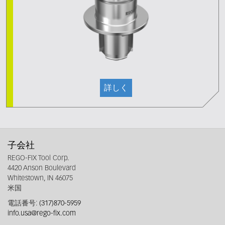
詳しく
子会社
REGO-FIX Tool Corp.
4420 Anson Boulevard
Whitestown, IN 46075
米国
電話番号:
(317)870-5959
info.usa@rego-fix.com