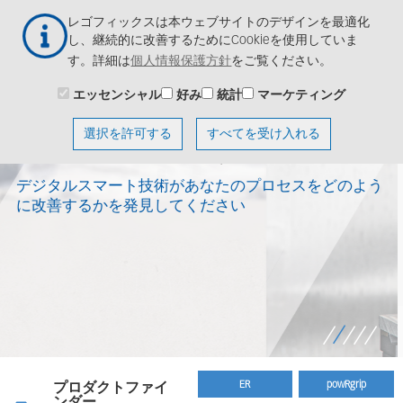
メ
Togg
レゴフィックスは本ウェブサイトのデザインを最適化
イ
navig
し、継続的に改善するためにCookieを使用していま
ン
す。詳細は
個人情報保護方針
をご覧ください。
コ
ン
エッセンシャル
好み
統計
マーケティング
テ
のスマー
高速加工のため
ン
選択を許可する
すべてを受け入れる
ツ
ー
ソリューション
に
移
ます。
ロセスをどのよう
動
powRgripの高速加工での使用方法を
ER
powRgrip
プロダクトファイ
ンダー