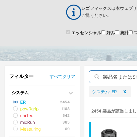
メ
レゴフィックスは本ウェブサ
イ
製
ン
ご覧ください。
コ
ン
エッセンシャル
好み
統計
テ
プロダクトファイ
ン
ツ
に
移
動
フィルター
すべてクリア
システム
ER
X
システム
ER
2454
powRgrip
1168
2454 製品が該当しま
uniTec
542
micRun
365
Measuring
69