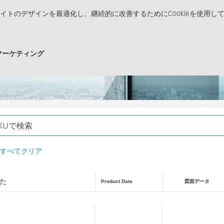
イトのデザインを最適化し、継続的に改善するためにCookieを使用し
品
ソリューション
販売チャネル
メディアセン
マーケティング
ンダー
すべてクリア
した
Product Data
図面データ