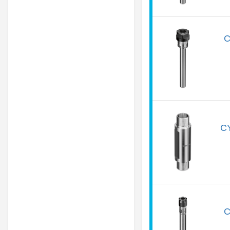
C
CY
C