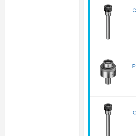
C
P
C