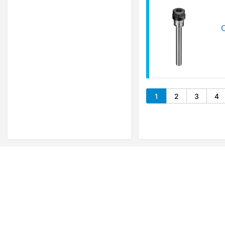
C
1
2
3
4