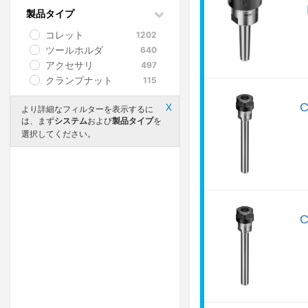
製品タイプ
コレット
1202
ツールホルダ
640
アクセサリ
497
クランプナット
115
C
Х
より詳細なフィルターを表示するに
は、まず
および
を
システム
製品タイプ
選択してください。
C