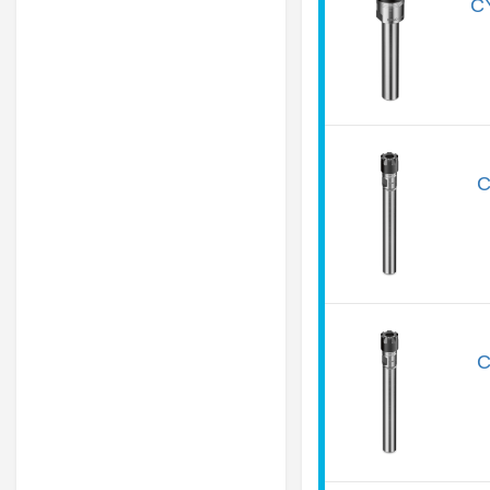
CY
C
C