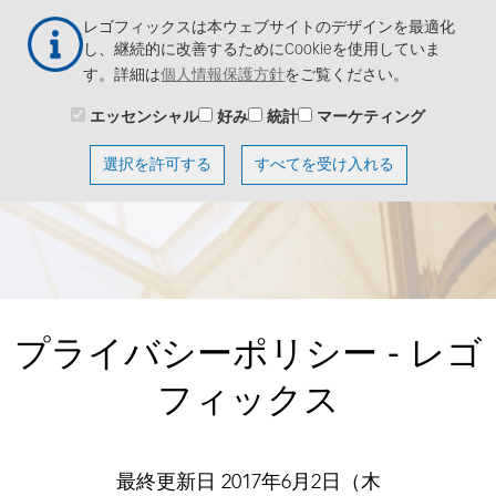
メ
Togg
レゴフィックスは本ウェブサイトのデザインを最適化
イ
navig
し、継続的に改善するためにCookieを使用していま
ン
す。詳細は
個人情報保護方針
をご覧ください。
コ
ン
エッセンシャル
好み
統計
マーケティング
テ
ン
選択を許可する
すべてを受け入れる
ツ
に
移
動
プライバシーポリシー - レゴ
フィックス
最終更新日 2017年6月2日（木