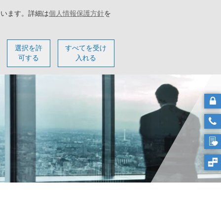
ています。詳細は
個人情報保護方針
を
ター
会社概要
選択を許
すべてを受け
可する
入れる