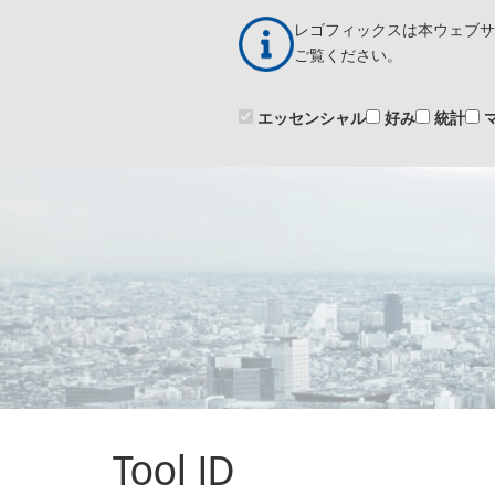
メ
レゴフィックスは本ウェブサ
イ
製
ン
ご覧ください。
コ
ン
エッセンシャル
好み
統計
テ
ン
ツ
に
移
動
Tool ID