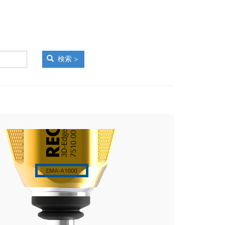
。
検索 >