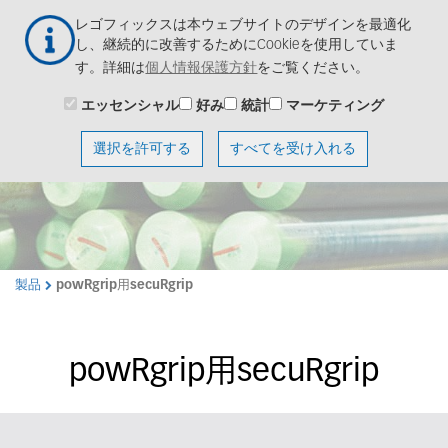
メ
Togg
レゴフィックスは本ウェブサイトのデザインを最適化
イ
navig
し、継続的に改善するためにCookieを使用していま
ン
す。詳細は
個人情報保護方針
をご覧ください。
コ
ン
エッセンシャル
好み
統計
マーケティング
テ
ン
選択を許可する
すべてを受け入れる
ツ
に
移
動
製品
powRgrip用secuRgrip
powRgrip用secuRgrip