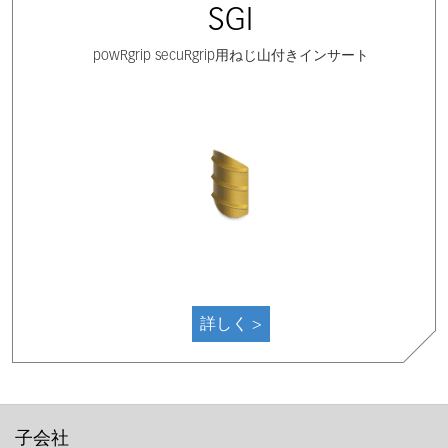
SGI
powRgrip secuRgrip用ねじ山付きインサート
詳しく >
子会社