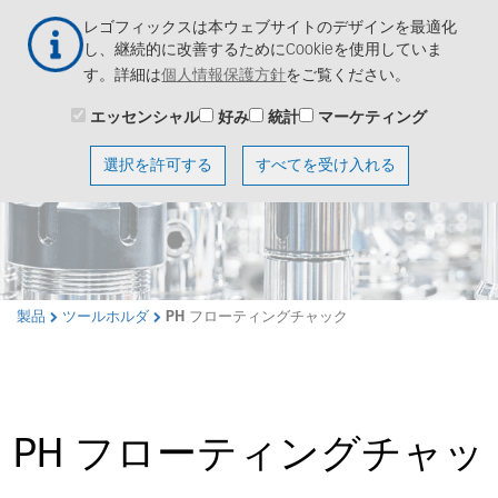
メ
Togg
レゴフィックスは本ウェブサイトのデザインを最適化
イ
navig
し、継続的に改善するためにCookieを使用していま
ン
す。詳細は
個人情報保護方針
をご覧ください。
コ
ン
エッセンシャル
好み
統計
マーケティング
テ
ン
選択を許可する
すべてを受け入れる
ツ
に
移
動
製品
ツールホルダ
PH フローティングチャック
PH フローティングチャッ