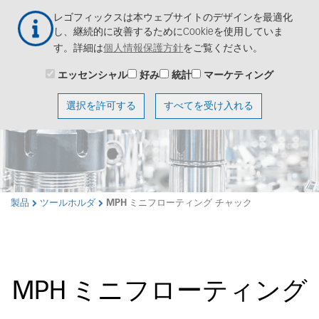
メ
Togg
レゴフィックスは本ウェブサイトのデザインを最適化
イ
navig
し、継続的に改善するためにCookieを使用していま
ン
す。詳細は
個人情報保護方針
をご覧ください。
コ
ン
エッセンシャル
好み
統計
マーケティング
テ
ン
選択を許可する
すべてを受け入れる
ツ
に
移
動
製品
ツールホルダ
MPH ミニフローティング チャック
MPH ミニフローティング