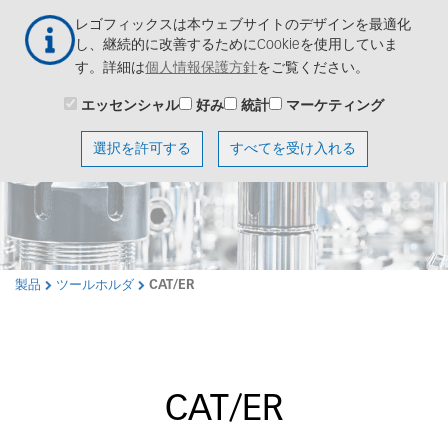
メ
Togg
レゴフィックスは本ウェブサイトのデザインを最適化
イ
navig
し、継続的に改善するためにCookieを使用していま
ン
す。詳細は
個人情報保護方針
をご覧ください。
コ
ン
エッセンシャル
好み
統計
マーケティング
テ
ン
選択を許可する
すべてを受け入れる
ツ
に
移
動
製品
ツールホルダ
CAT/ER
CAT/ER