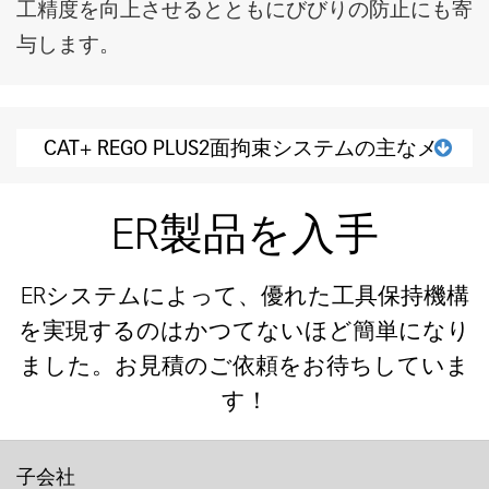
工精度を向上させるとともにびびりの防止にも寄
与します。
CAT+ REGO PLUS2面拘束システムの主なメ
リット
ER製品を入手
BIG PLUS SYSTEM はBIG Daishowaのライセンシン グのもと、BIG PLUSの規定に従いスイスのREGO-FIXで生 産されています。テーパ（AT1）と面接触が実現す るツールホルダーの硬性。マシニングの精度を向上し、優れた表面フィニッシュを実現。A+AD型が標準設定。
ERシステムによって、優れた工具保持機構
を実現するのはかつてないほど簡単になり
ました。お見積のご依頼をお待ちしていま
す！
子会社