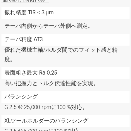
Features
DIN 69871 / DIN ISO 7388-1
and
振れ精度 TIR ≤ 3 μm
benefits
テーパ内側からテーパ外側へ測定。
テーパ精度 AT3
優れた機械主軸/ホルダ間でのフィット感と精
度。
表面粗さ最大 Ra 0.25
高い把握力とトルク伝達性能を実現。
バランシング
G 2.5 @ 25,000 rpmに100 %対応。
XLツールホルダーのバランシング