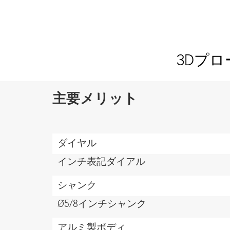
3Dプ
主要メリット
MS
ダイヤル
Features
and
インチ表記ダイアル
benefits
シャンク
Ø5/8インチシャンク
アルミ製ボディ