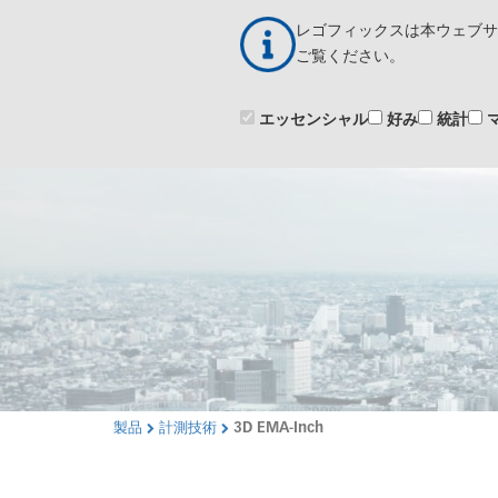
メ
レゴフィックスは本ウェブサ
イ
製
ン
ご覧ください。
コ
ン
エッセンシャル
好み
統計
テ
ン
ツ
に
移
動
製品
計測技術
3D EMA-Inch