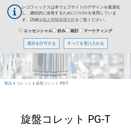
メ
Togg
レゴフィックスは本ウェブサイトのデザインを最適化
イ
navig
し、継続的に改善するためにCookieを使用していま
ン
す。詳細は
個人情報保護方針
をご覧ください。
コ
ン
エッセンシャル
好み
統計
マーケティング
テ
ン
選択を許可する
すべてを受け入れる
ツ
に
移
動
製品
コレット
旋盤コレット PG-T
旋盤コレット PG-T