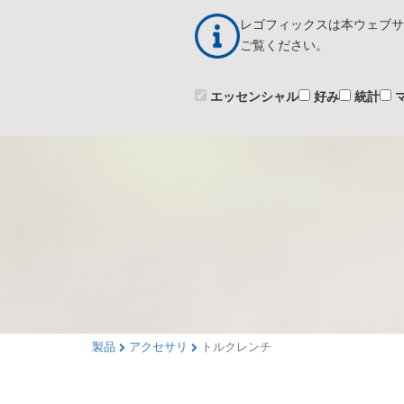
メ
レゴフィックスは本ウェブサ
イ
製
ン
ご覧ください。
コ
ン
エッセンシャル
好み
統計
テ
ン
ツ
に
移
動
製品
アクセサリ
トルクレンチ