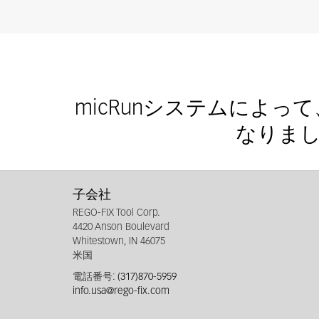
micRunシステムによ
なりま
子会社
REGO-FIX Tool Corp.
4420 Anson Boulevard
Whitestown, IN 46075
米国
電話番号:
(317)870-5959
info.usa@rego-fix.com