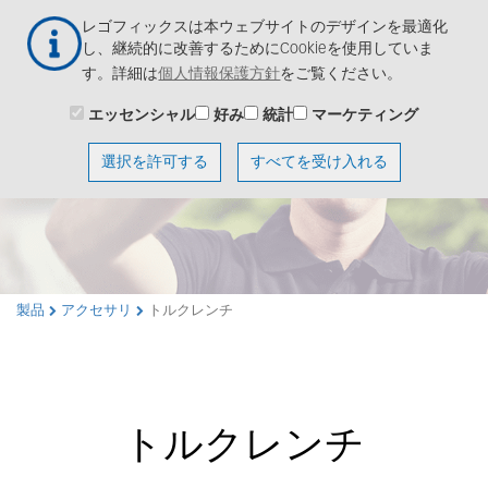
メ
Togg
レゴフィックスは本ウェブサイトのデザインを最適化
イ
navig
し、継続的に改善するためにCookieを使用していま
ン
す。詳細は
個人情報保護方針
をご覧ください。
コ
ン
エッセンシャル
好み
統計
マーケティング
テ
ン
選択を許可する
すべてを受け入れる
ツ
に
移
動
製品
アクセサリ
トルクレンチ
トルクレンチ