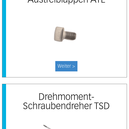
Austreiblappen ATL
Weiter >
Drehmoment-
Schraubendreher TSD