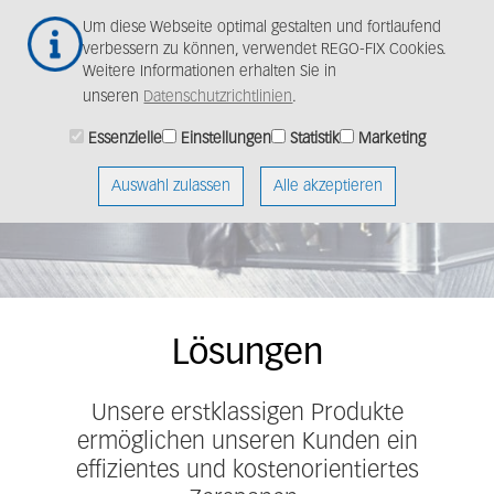
Zum
Togg
Um diese Webseite optimal gestalten und fortlaufend
Hauptinhalt
navig
verbessern zu können, verwendet REGO-FIX Cookies.
springen
Weitere Informationen erhalten Sie in
unseren
Datenschutzrichtlinien
.
Das Maximum
Essenzielle
Einstellungen
Statistik
Marketing
rausholen mit REGO-
FIX.
Auswahl zulassen
Alle akzeptieren
Lösungen
Unsere erstklassigen Produkte
ermöglichen unseren Kunden ein
effizientes und kostenorientiertes