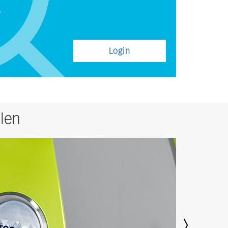
Login
len