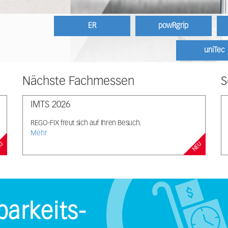
ER
powRgrip
uniTec
Nächste Fachmessen
S
IMTS 2026
REGO-FIX freut sich auf Ihren Besuch.
Mehr
EU
NEU
barkeits-