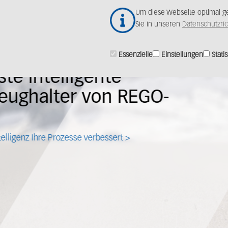
Zum
Um diese Webseite optimal ge
Hauptinhalt
Sie in unseren
Datenschutzric
springen
Essenzielle
Einstellungen
Statis
Lernen Sie unsere
leistungsstarke Lösu
High-Speed-Anwen
kennen.
Entdecken Sie powRgrip >