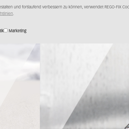
stalten und fortlaufend verbessern zu können, verwendet REGO-FIX Cook
Produkte
Lösungen
Vertrieb
Medience
htlinien
.
tik
Marketing
ng für
dungen