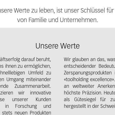
ere Werte zu leben, ist unser Schlüssel für
von Familie und Unternehmen.
Unsere Werte
äftserfolg darauf beruht,
Wir glauben an das, was
es ihnen zu ermöglichen,
entscheidender Bedeutu
hnelllebigen Umfeld zu
Zerspanungsprodukten i
llen Umgang miteinander
«toolholding excellence»
ende Zusammenarbeit.
an weltweiter Anerke
ieren wir innovative
höchste Präzision. Heute
sse unserer Kunden
als Gütesiegel für zu
nen in Forschung und
hergestellt in der Schwei
u stets neuen Produkten