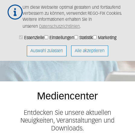
Zum
Togg
Um diese Webseite optimal gestalten und fortlaufend
Hauptinhalt
navig
verbessern zu können, verwendet REGO-FIX Cookies.
springen
Weitere Informationen erhalten Sie in
unseren
Datenschutzrichtlinien
.
Neuigkeiten, Bilder
Essenzielle
Einstellungen
Statistik
Marketing
und Videos
Auswahl zulassen
Alle akzeptieren
Mediencenter
Entdecken Sie unsere aktuellen
Neuigkeiten, Veranstaltungen und
Downloads.