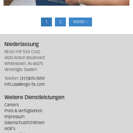
Pagination
Current
1
Page
2
Next
Weiter ›
page
page
Niederlassung
REGO-FIX Tool Corp.
4420 Anson Boulevard
Whitestown, IN 46075
Vereinigte Staaten
Telefon:
(317)870-5959
info.usa@rego-fix.com
Weitere Dienstleistungen
Careers
Preis & Verfügbarkeit
Impressum
Datenschutzrichtlinien
AGB's