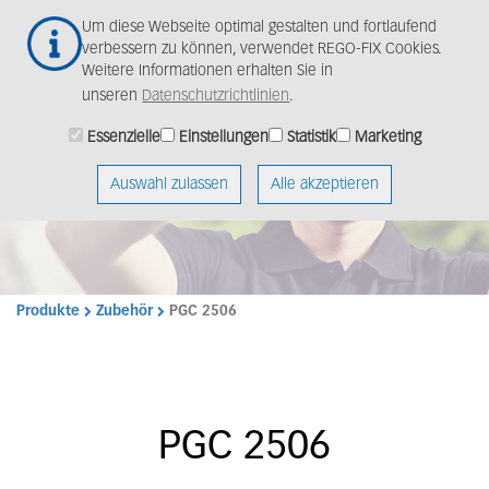
Zum
Togg
Um diese Webseite optimal gestalten und fortlaufend
Hauptinhalt
navig
verbessern zu können, verwendet REGO-FIX Cookies.
springen
Weitere Informationen erhalten Sie in
unseren
Datenschutzrichtlinien
.
Essenzielle
Einstellungen
Statistik
Marketing
Auswahl zulassen
Alle akzeptieren
Produkte
Zubehör
PGC 2506
PGC 2506