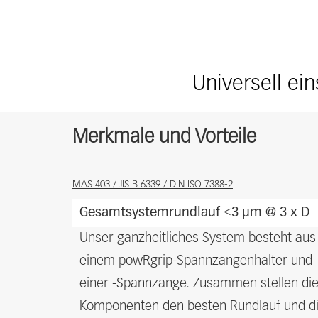
Universell ein
Merkmale und Vorteile
Features
MAS 403 / JIS B 6339 / DIN ISO 7388-2
and
Gesamtsystemrundlauf ≤3 µm @ 3 x D
benefits
Unser ganzheitliches System besteht aus
einem powRgrip-Spannzangenhalter und
einer -Spannzange. Zusammen stellen di
Komponenten den besten Rundlauf und d