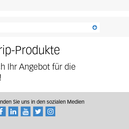
Für höchste Präzision und beste Resultate zählt das Gesamtsystem. REGO-FIX-Komponenten sind sorgfältig aufeinander abgestimmt und erreichen deshalb höchste Rundlaufgenauigkeit und minimale Restunwucht.
rip-Produkte
h Ihr Angebot für die
!
inden Sie uns in den sozialen Medien