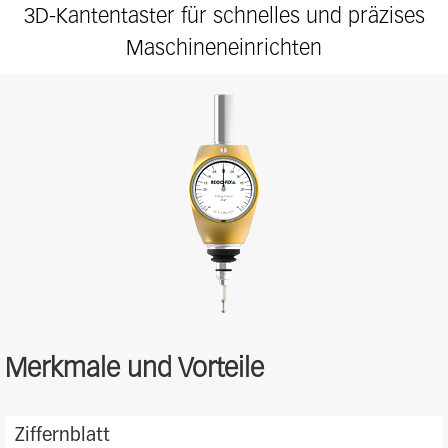
3D-Kantentaster für schnelles und präzises
Maschineneinrichten
Merkmale und Vorteile
MS
Ziffernblatt
Features