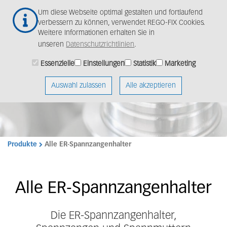
Zum
Togg
Um diese Webseite optimal gestalten und fortlaufend
Hauptinhalt
navig
verbessern zu können, verwendet REGO-FIX Cookies.
springen
Weitere Informationen erhalten Sie in
unseren
Datenschutzrichtlinien
.
Produktivität erhöhen
Essenzielle
Einstellungen
Statistik
Marketing
- Rundlauffehler
reduzieren.
Auswahl zulassen
Alle akzeptieren
Produkte
Alle ER-Spannzangenhalter
Alle ER-Spannzangenhalter
Die ER-Spannzangenhalter,