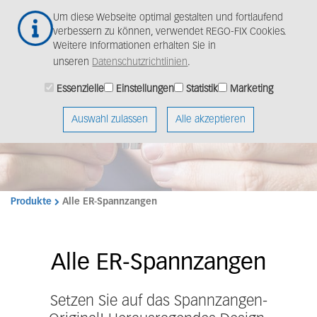
Zum
Togg
Um diese Webseite optimal gestalten und fortlaufend
Hauptinhalt
navig
verbessern zu können, verwendet REGO-FIX Cookies.
springen
Weitere Informationen erhalten Sie in
unseren
Datenschutzrichtlinien
.
Schweizer Qualität für
Essenzielle
Einstellungen
Statistik
Marketing
Ihre Produktion.
Auswahl zulassen
Alle akzeptieren
Produkte
Alle ER-Spannzangen
Alle ER-Spannzangen
Setzen Sie auf das Spannzangen-