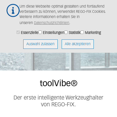
Zum
Togg
Um diese Webseite optimal gestalten und fortlaufend
Hauptinhalt
navig
verbessern zu können, verwendet REGO-FIX Cookies.
springen
Weitere Informationen erhalten Sie in
unseren
Datenschutzrichtlinien
.
Essenzielle
Einstellungen
Statistik
Marketing
Auswahl zulassen
Alle akzeptieren
toolVibe®
Der erste intelligente Werkzeughalter
von REGO-FIX.