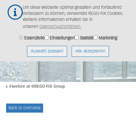
Zum
Togg
Um diese Webseite optimal gestalten und fortlaufend
Hauptinhalt
navig
verbessern zu können, verwendet REGO-FIX Cookies.
springen
Weitere Informationen erhalten Sie in
unseren
Datenschutzrichtlinien
.
Essenzielle
Einstellungen
Statistik
Marketing
Auswahl zulassen
Alle akzeptieren
#wehire at @REGO-FIX Group
Back to overview