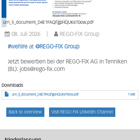
urn_li_document_D4E1FAQFgpHQUKeT0ow.pdf
08. Juli 2026
REGO-FIX Group
#wehire
at
@REGO-FIX Group
Jetzt bewerben bei der REGO-FIX AG in Tenniken
(BL):
jobs@rego-fix.com
Downloads
urn_li_document_D4E1FAQFgpHQUKeT0ow.pdf
1 MB
Back to overview
Visit REGO-FIX LinkedIn Channel