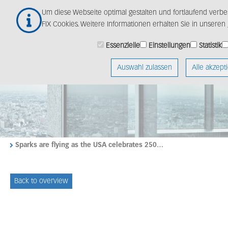
Zum
Um diese Webseite optimal gestalten und fortlaufend ver
Hauptinhalt
FIX Cookies. Weitere Informationen erhalten Sie in unseren
springen
Essenzielle
Einstellungen
Statistik
Auswahl zulassen
Alle akzept
Sparks are flying as the USA celebrates 250…
Back to overview