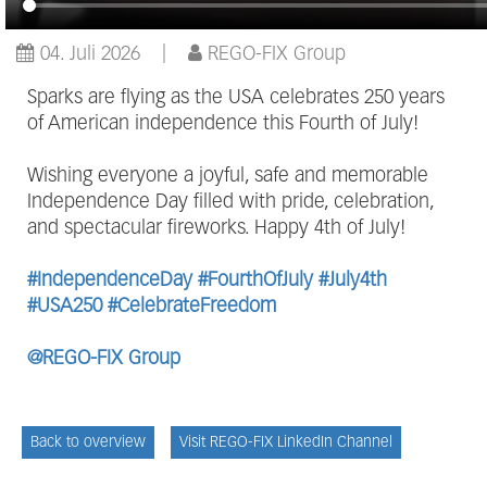
04. Juli 2026
REGO-FIX Group
Sparks are flying as the USA celebrates 250 years
of American independence this Fourth of July!
Wishing everyone a joyful, safe and memorable
Independence Day filled with pride, celebration,
and spectacular fireworks. Happy 4th of July!
#IndependenceDay
#FourthOfJuly
#July4th
#USA250
#CelebrateFreedom
@REGO-FIX Group
Back to overview
Visit REGO-FIX LinkedIn Channel