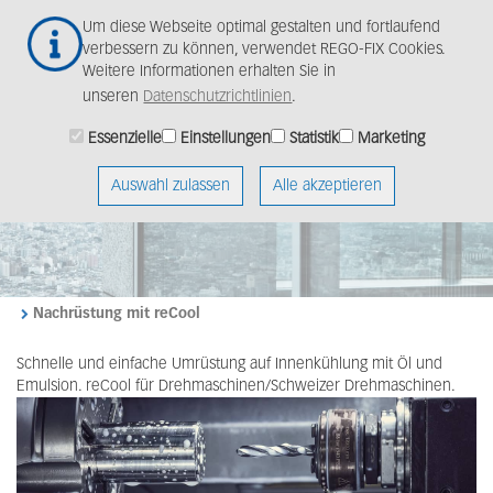
Zum
Togg
Um diese Webseite optimal gestalten und fortlaufend
Hauptinhalt
navig
verbessern zu können, verwendet REGO-FIX Cookies.
springen
Weitere Informationen erhalten Sie in
unseren
Datenschutzrichtlinien
.
Essenzielle
Einstellungen
Statistik
Marketing
Auswahl zulassen
Alle akzeptieren
Nachrüstung mit reCool
Schnelle und einfache Umrüstung auf Innenkühlung mit Öl und
Emulsion. reCool für Drehmaschinen/Schweizer Drehmaschinen.