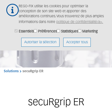
Aller
Togg
REGO-FIX utilise les cookies pour optimiser la
au
navig
conception de son site web et apporter des
contenu
améliorations continues. Vous trouverez de plus amples
principal
informations dans notre
politique de confidentialité/a>.
Essentiels
Préférences
Statistiques
Marketing
Autoriser la sélection
Accepter tous
Solutions
secuRgrip ER
secuRgrip ER