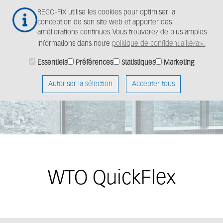
Aller
Togg
REGO-FIX utilise les cookies pour optimiser la
au
navig
conception de son site web et apporter des
contenu
améliorations continues. Vous trouverez de plus amples
principal
informations dans notre
politique de confidentialité/a>.
Essentiels
Préférences
Statistiques
Marketing
Autoriser la sélection
Accepter tous
WTO QuickFlex