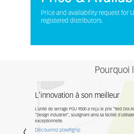
Price and availability request for 
registered distributors.
Pourquoi l
L'innovation à son meilleur
L´unité de serrage PGU 9500 a reçu le prix "Red Dot A
"Design industriel", soulignant ainsi sa facilité d´utilis
exceptionnelle.
Découvrez powRgrip