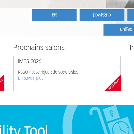
ER
powRgrip
uniTec
Prochains salons
I
IMTS 2026
REGO-FIX se réjouit de votre visite.
En savoir plus
EAU
NOUVEAU
lity Tool