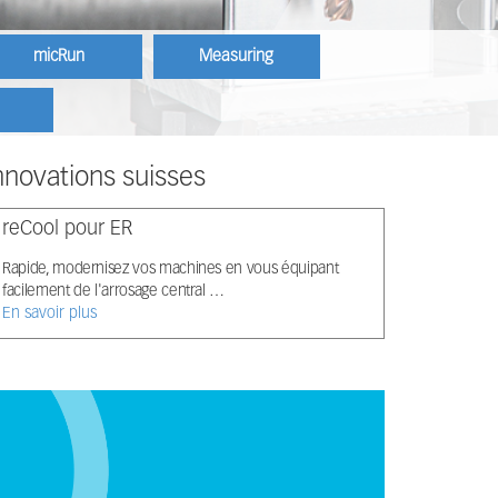
micRun
Measuring
nnovations suisses
reCool pour ER
Rapide, modernisez vos machines en vous équipant
facilement de l'arrosage central …
En savoir plus