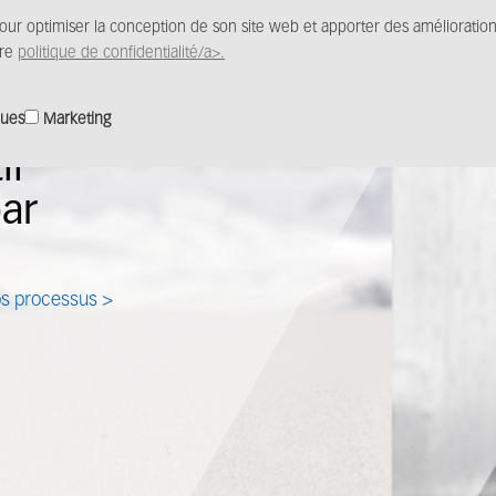
pour optimiser la conception de son site web et apporter des amélioratio
Produits
Solutions
Distribution
Centre m
tre
politique de confidentialité/a>.
ques
Marketing
ution
e
 applications à