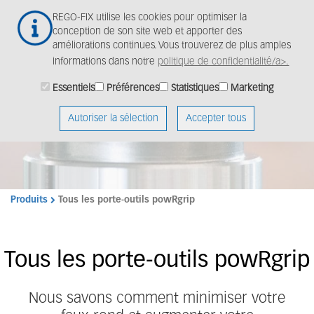
Aller
Togg
REGO-FIX utilise les cookies pour optimiser la
au
navig
conception de son site web et apporter des
contenu
améliorations continues. Vous trouverez de plus amples
principal
informations dans notre
politique de confidentialité/a>.
Minimiser le faux-rond
Essentiels
Préférences
Statistiques
Marketing
- augmenter la
productivité
Autoriser la sélection
Accepter tous
Produits
Tous les porte-outils powRgrip
Tous les porte-outils powRgrip
Nous savons comment minimiser votre