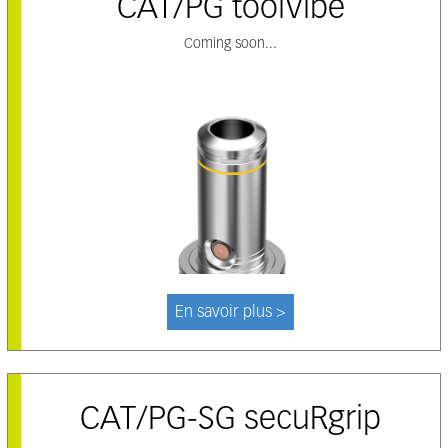
CAT/PG toolVibe
Coming soon...
En savoir plus >
CAT/PG-SG secuRgrip